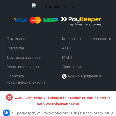
О компании
Контрактные автозапчасти
Контакты
АКПП
Доставка и оплата
МКПП
Гарантии и возврат
Двигатели
Политика
Аукцион getjapan.ru
конфиденциальности
Для получения оптовых цен напишите нам на почту
help.Vostok@yandex.ru
г. Красноярск, ул. Рокоссовского, 18к | г. Красноярск, ул. 9