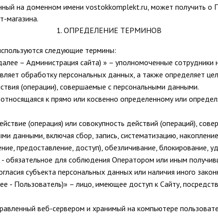
ный на доменном имени vostokkomplekt.ru, может получить о П
т-магазина.
1. ОПРЕДЕЛЕНИЕ ТЕРМИНОВ
используются следующие термины:
далее – Администрация сайта) » – уполномоченные сотрудники
твляет обработку персональных данных, а также определяет це
ствия (операции), совершаемые с персональными данными.
, относящаяся к прямо или косвенно определенному или опреде
ействие (операция) или совокупность действий (операций), со
ми данными, включая сбор, запись, систематизацию, накопление,
ение, предоставление, доступ), обезличивание, блокирование, 
» - обязательное для соблюдения Оператором или иным получи
огласия субъекта персональных данных или наличия иного закон
лее ‑ Пользователь)» – лицо, имеющее доступ к Сайту, посредс
тправленный веб-сервером и хранимый на компьютере пользоват