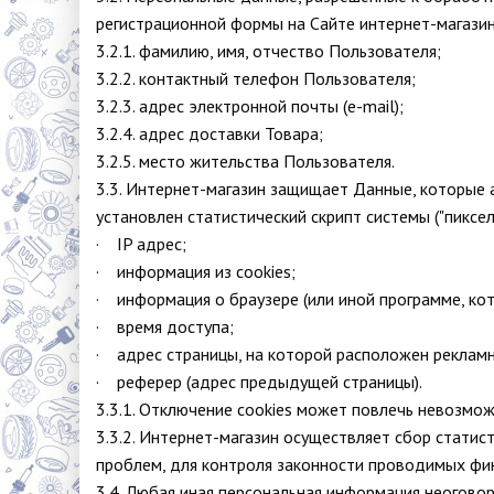
регистрационной формы на Сайте интернет-магази
3.2.1. фамилию, имя, отчество Пользователя;
3.2.2. контактный телефон Пользователя;
3.2.3. адрес электронной почты (e-mail);
3.2.4. адрес доставки Товара;
3.2.5. место жительства Пользователя.
3.3. Интернет-магазин защищает Данные, которые 
установлен статистический скрипт системы ("пиксель
· IP адрес;
· информация из cookies;
· информация о браузере (или иной программе, кот
· время доступа;
· адрес страницы, на которой расположен рекламн
· реферер (адрес предыдущей страницы).
3.3.1. Отключение cookies может повлечь невозмо
3.3.2. Интернет-магазин осуществляет сбор статис
проблем, для контроля законности проводимых фи
3.4. Любая иная персональная информация неогово