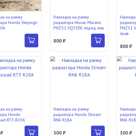
ка на рамку
Накладка на рамку
Накладк
ора Honda Stepwgn
радиатора Nissan Murano
радиато
20A
PNZ51 VQ35DE перед лев
PNZ51 
прав
800 ₽
800 ₽
ка на рамку
Накладка на рамку
Накладк
тора Honda
радиатора Honda Stream
радиато
oad RT3 R20A
RN6 R18A
RN6 R1
 ₽
300 ₽
300 ₽