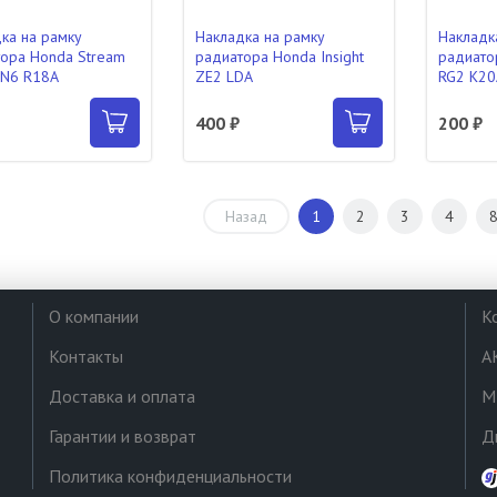
ка на рамку
Накладка на рамку
Накладк
ора Honda Stream
радиатора Honda Insight
радиато
RN6 R18A
ZE2 LDA
RG2 K20
400 ₽
200 ₽
Назад
1
2
3
4
О компании
К
Контакты
А
Доставка и оплата
М
Гарантии и возврат
Д
Политика конфиденциальности