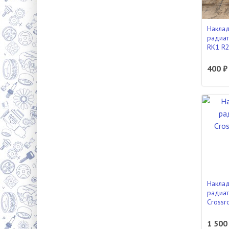
Наклад
радиат
RK1 R
400 ₽
Наклад
радиа
Crossr
1 500