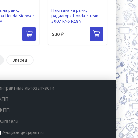
а на рамку
Накладка на рамку
ра Honda Stepwgn
радиатора Honda Stream
A
2007 RN6 R18A
500 ₽
8
Вперед
онтрактные автозапчасти
КПП
КПП
вигатели
Аукцион getjapan.ru