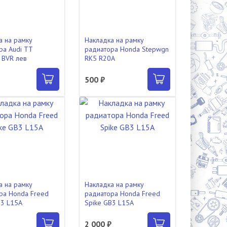
а на рамку
Накладка на рамку
ра Audi TT
радиатора Honda Stepwgn
 BVR лев
RK5 R20A
500 ₽
а на рамку
Накладка на рамку
ра Honda Freed
радиатора Honda Freed
B3 L15A
Spike GB3 L15A
₽
2 000 ₽