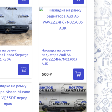
а на рамку
Накладка на рамку
ра Honda Stepwgn
радиатора Audi A6
1 K20A
WAVZZZ4F67N023003
AUK
500 ₽