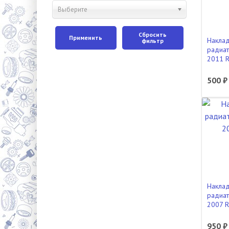
Выберите
Сбросить
Применить
Наклад
фильтр
радиат
2011 
500 ₽
Наклад
радиат
2007 
950 ₽