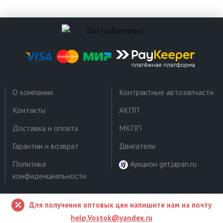
О компании
Контрактные автозапчасти
Контакты
АКПП
Доставка и оплата
МКПП
Гарантии и возврат
Двигатели
Политика
Аукцион getjapan.ru
конфиденциальности
Для получения оптовых цен напишите нам на почту
help.Vostok@yandex.ru