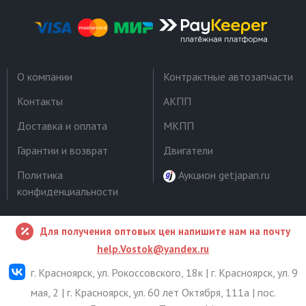
О компании
Контрактные автозапчасти
Контакты
АКПП
Доставка и оплата
МКПП
Гарантии и возврат
Двигатели
Политика
Аукцион getjapan.ru
конфиденциальности
Для получения оптовых цен напишите нам на почту
help.Vostok@yandex.ru
г. Красноярск, ул. Рокоссовского, 18к | г. Красноярск, ул. 9
мая, 2 | г. Красноярск, ул. 60 лет Октября, 111а | пос.