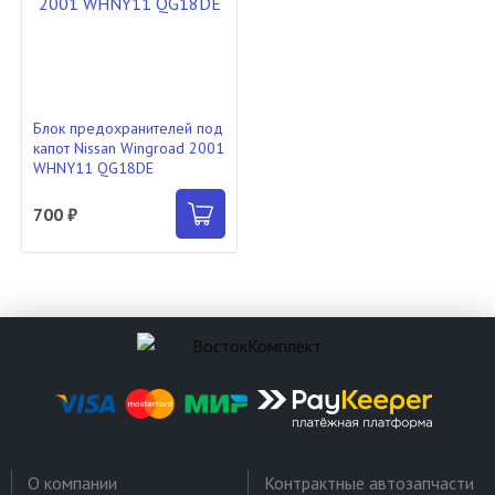
Блок предохранителей под
капот Nissan Wingroad 2001
WHNY11 QG18DE
700 ₽
О компании
Контрактные автозапчасти