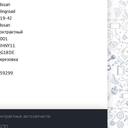
issan
ingroad
19-42
issan
онтрактный
001
WHNY11
QG18DE
ерезовка
59299
онтрактные автозапчасти
КПП