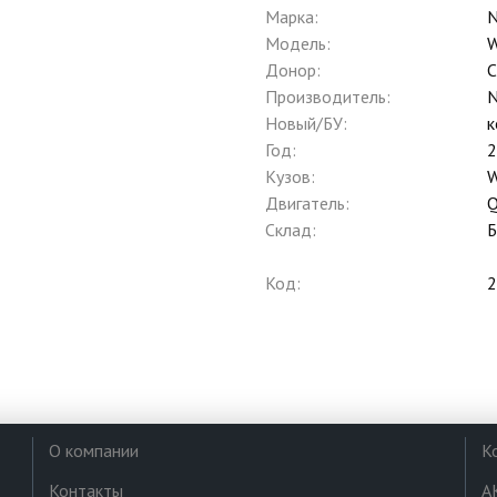
Марка:
N
Модель:
W
Донор:
C
Производитель:
N
Новый/БУ:
к
Год:
2
Кузов:
Двигатель:
Склад:
Б
Код:
2
О компании
К
Контакты
А