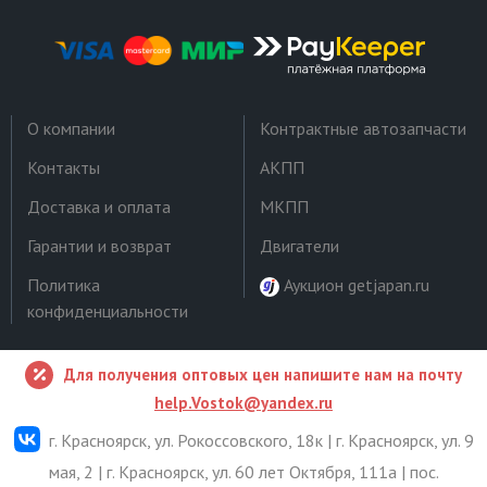
О компании
Контрактные автозапчасти
Контакты
АКПП
Доставка и оплата
МКПП
Гарантии и возврат
Двигатели
Политика
Аукцион getjapan.ru
конфиденциальности
Для получения оптовых цен напишите нам на почту
help.Vostok@yandex.ru
г. Красноярск, ул. Рокоссовского, 18к | г. Красноярск, ул. 9
мая, 2 | г. Красноярск, ул. 60 лет Октября, 111а | пос.