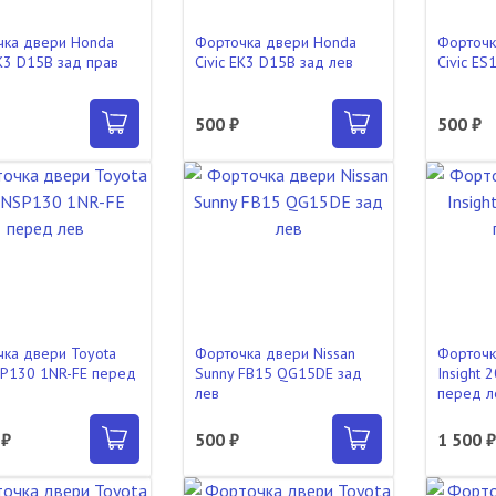
чка двери Honda
Форточка двери Honda
Форточк
EK3 D15B зад прав
Civic EK3 D15B зад лев
Civic ES
500 ₽
500 ₽
ка двери Toyota
Форточка двери Nissan
Форточк
SP130 1NR-FE перед
Sunny FB15 QG15DE зад
Insight 
лев
перед л
 ₽
500 ₽
1 500 