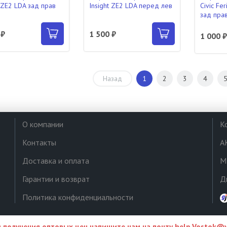
t ZE2 LDA зад прав
Insight ZE2 LDA перед лев
Civic Fe
зад пра
 ₽
1 500 ₽
1 000 
Назад
1
2
3
4
О компании
К
Контакты
А
Доставка и оплата
М
Гарантии и возврат
Д
Политика конфиденциальности
 получения оптовых цен напишите нам на почту
help.Vostok@y