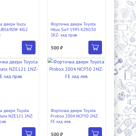
а двери Isuzu
Форточка двери Toyota
 UBS69DW 4JG2
Hilux Surf 1995 KZN130
в
1KZ- зад прав
500 ₽
а двери Toyota
Форточка двери Toyota
 Runx NZE121 1NZ-
Probox 2004 NCP50 2NZ-
прав
FE зад лев
500 ₽