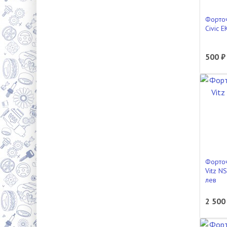
Форто
Civic 
500 ₽
Форточ
Vitz N
лев
2 500