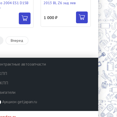
rio 2004 ES1 D15B
2013 BL Z6 зад лев
в
1 000 ₽
₽
5
Вперед
онтрактные автозапчасти
КПП
КПП
вигатели
Аукцион getjapan.ru
andex.ru