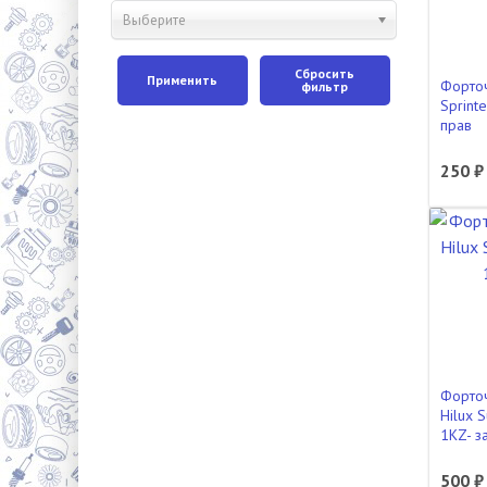
Выберите
Сбросить
Применить
Форточ
фильтр
Sprint
прав
250 ₽
Форточ
Hilux 
1KZ- з
500 ₽