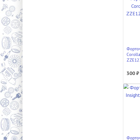
Форточ
Coroll
ZZE123
300 ₽
Форто