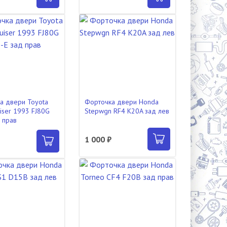
а двери Toyota
Форточка двери Honda
iser 1993 FJ80G
Stepwgn RF4 K20A зад лев
д прав
1 000 ₽
₽