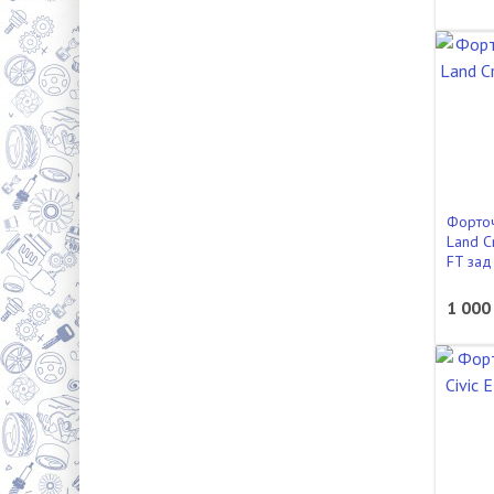
Форточ
Land C
FT зад
1 000