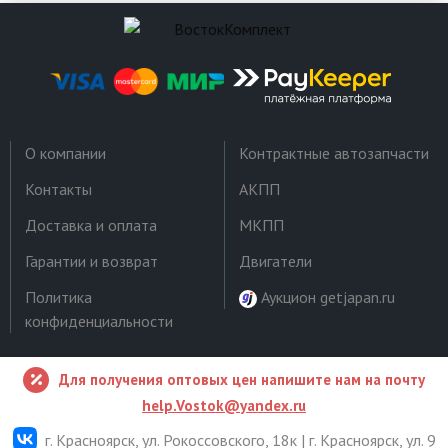
О компании
Контрактные автозапчасти
Контакты
АКПП
Доставка и оплата
МКПП
Гарантии и возврат
Двигатели
Политика
Аукцион getjapan.ru
конфиденциальности
Для получения оптовых цен напишите нам на почту
help.Vostok@yandex.ru
г. Красноярск, ул. Рокоссовского, 18к | г. Красноярск, ул. 9