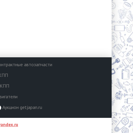
онтрактные автозапчасти
КПП
КПП
вигатели
Аукцион getjapan.ru
andex.ru