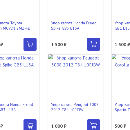
апота Toyota
Упор капота Honda Freed
Упор ка
m MCV21 2MZ-FE
Spike GB3 L15A
GB1 L15
 ₽
1 500 ₽
1 500 
апота Honda Freed
Упор капота Peugeot 3008
Упор кап
GB3 L15A
2012 T84 10FJBW
Spacio 
 ₽
1 000 ₽
500 ₽