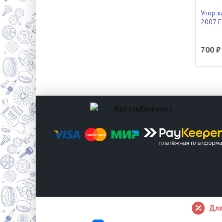
Упор к
2007 
700 ₽
Для