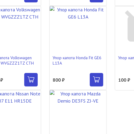
апота Volkswagen
Упор капота Honda Fit GE6
Упор ка
n WVGZZZ1TZ CTH
L13A
 ₽
800 ₽
100 ₽