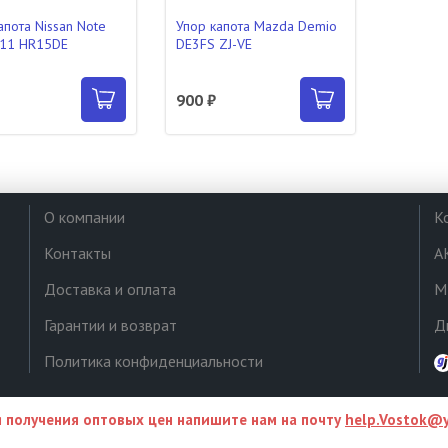
апота Nissan Note
Упор капота Mazda Demio
E11 HR15DE
DE3FS ZJ-VE
900 ₽
О компании
К
Контакты
А
Доставка и оплата
М
Гарантии и возврат
Д
Политика конфиденциальности
 получения оптовых цен напишите нам на почту
help.Vostok@y