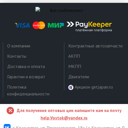
О компании
Контрактные автозапчасти
Контакты
АКПП
Доставка и оплата
МКПП
Гарантии и возврат
Двигатели
Политика
Аукцион getjapan.ru
конфиденциальности
Для получения оптовых цен напишите нам на почту
help.Vostok@yandex.ru
г. Красноярск, ул. Рокоссовского, 18к | г. Красноярск, ул. 9