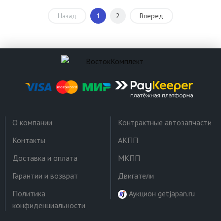
Назад
1
2
Вперед
О компании
Контрактные автозапчасти
Контакты
АКПП
Доставка и оплата
МКПП
Гарантии и возврат
Двигатели
Политика
Аукцион getjapan.ru
конфиденциальности