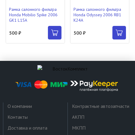
Рамка салонного фильтра
Рамка салонного фильтра
Honda Mobilio Spike 2006
Honda Odyssey 2006 RB1
GK1 L15A
K24A
500 ₽
500 ₽
О компании
Контрактные автозапчасти
Контакты
АКПП
Доставка и оплата
МКПП