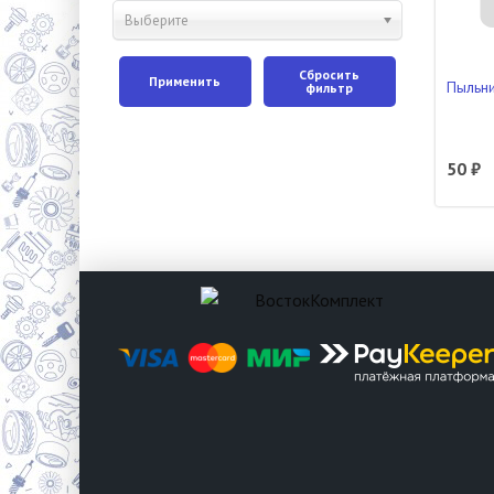
Выберите
Сбросить
Применить
Пыльни
фильтр
50 ₽