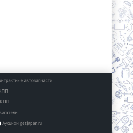
онтрактные автозапчасти
КПП
КПП
вигатели
Аукцион getjapan.ru