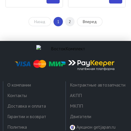
Назад
1
2
Вперед
О компании
Контрактные автозапчасти
Контакты
АКПП
Доставка и оплата
МКПП
Гарантии и возврат
Двигатели
Политика
Аукцион getjapan.ru