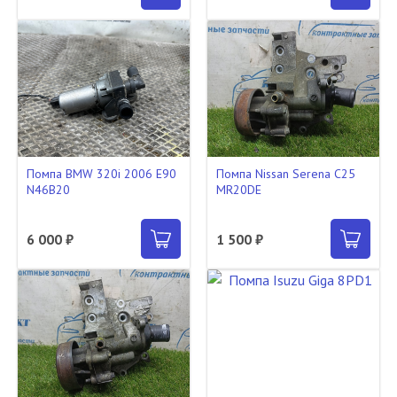
Помпа BMW 320i 2006 E90
Помпа Nissan Serena C25
N46B20
MR20DE
6 000 ₽
1 500 ₽