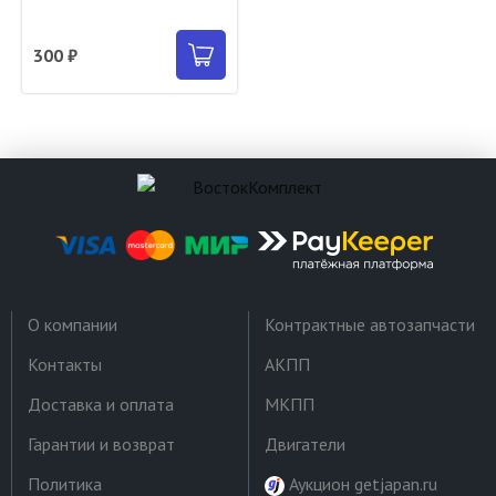
300 ₽
О компании
Контрактные автозапчасти
Контакты
АКПП
Доставка и оплата
МКПП
Гарантии и возврат
Двигатели
Политика
Аукцион getjapan.ru