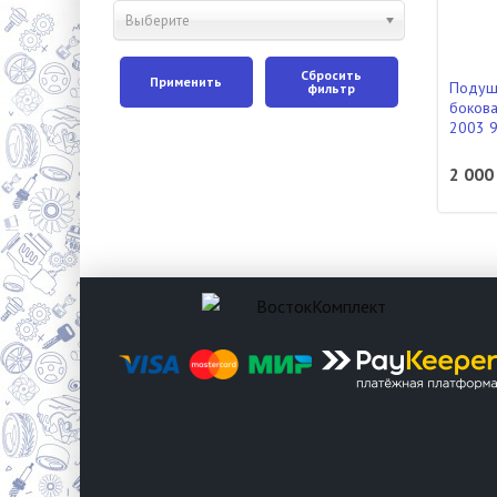
Выберите
Сбросить
Применить
Подушк
фильтр
бокова
2003 9
2 000