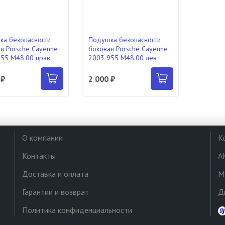
а безопасности
Подушка безопасности
я Porsche Cayenne
боковая Porsche Cayenne
55 M48.00 прав
2003 955 M48.00 лев
 ₽
2 000 ₽
О компании
К
Контакты
А
Доставка и оплата
М
Гарантии и возврат
Д
Политика конфиденциальности