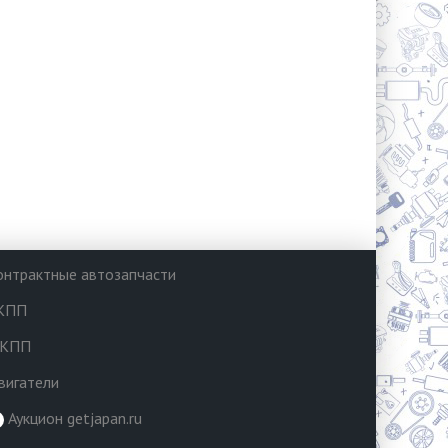
онтрактные автозапчасти
КПП
КПП
вигатели
Аукцион getjapan.ru