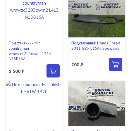
Подстаканник Mini
Подстаканник Honda Freed
countryman
2011 GB3 L15A перед лев
wmwzc3203owm21413
N18B16A
700 ₽
1 500 ₽