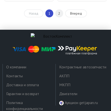
Назад
1
2
Вперед
О компании
Контрактные автозапчасти
Контакты
АКПП
Доставка и оплата
МКПП
Гарантии и возврат
Двигатели
Политика
Аукцион getjapan.ru
конфиденциальности