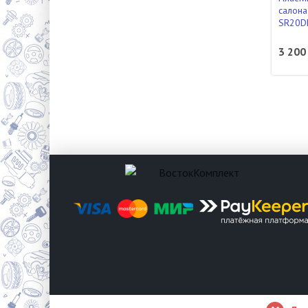
салона 
SR20D
3 200