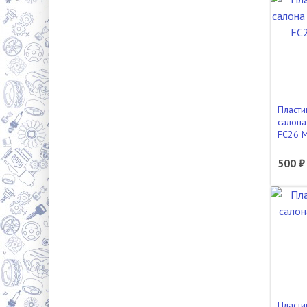
Пласти
салона
FC26 
500 ₽
Пласти