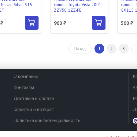
Nissan Silvia S15
салона Toyota Vista 2001
салона T
ET
ZZV50 1ZZ-FE
GX115 1
 ₽
900 ₽
500 ₽
Назад
1
2
3
О компании
К
Контакты
А
Доставка и оплата
М
Гарантии и возврат
Д
Политика конфиденциальности