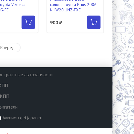
oyota Verossa
салона Toyota Prius 2006
G-FE
NHW20 1NZ-FXE
900 ₽
Вперед
онтрактные автозапчасти
КПП
КПП
вигатели
Аукцион getjapan.ru