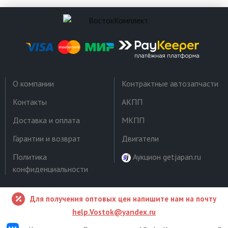
О компании
Контрактные автозапчасти
Контакты
АКПП
Доставка и оплата
МКПП
Гарантии и возврат
Двигатели
Политика
Аукцион getjapan.ru
конфиденциальности
Для получения оптовых цен напишите нам на почту
help.Vostok@yandex.ru