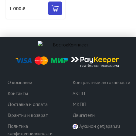
1 000 ₽
О компании
Контрактные автозапчасти
Контакты
АКПП
Доставка и оплата
МКПП
Гарантии и возврат
Двигатели
Политика
Аукцион getjapan.ru
конфиденциальности