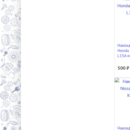
Наклад
Honda 
L15A п
500 ₽
Наклад