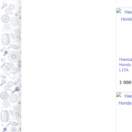
Наклад
Honda 
L15A
2 000