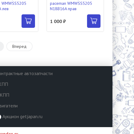
n WMWSS5205
paceman WMWSS5205
 лев
N18B16A прав
₽
1 000 ₽
5
Вперед
онтрактные автозапчасти
КПП
КПП
вигатели
Аукцион getjapan.ru
andex.ru