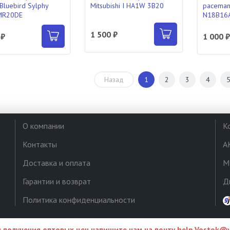
 Bluebird Sylphy
Mitsubishi I HA1W 3B20
pacema
MR20DE
N18B16A
1 500 ₽
 ₽
1 000 
Назад
1
2
3
4
О компании
К
Контакты
А
Доставка и оплата
М
Гарантии и возврат
Д
Политика конфиденциальности
 получения оптовых цен напишите нам на почту
help.Vostok@y