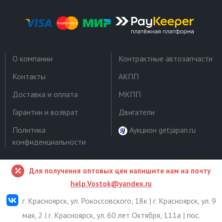
О компании
Контрактные автозапчасти
Контакты
АКПП
Доставка и оплата
МКПП
Гарантии и возврат
Двигатели
Политика
Аукцион getjapan.ru
конфиденциальности
Для получения оптовых цен напишите нам на почту
help.Vostok@yandex.ru
г. Красноярск, ул. Рокоссовского, 18к | г. Красноярск, ул. 9
мая, 2 | г. Красноярск, ул. 60 лет Октября, 111а | пос.