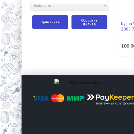
Выберите
Сбросить
Применить
Кузов 
фильтр
2005 
100 0