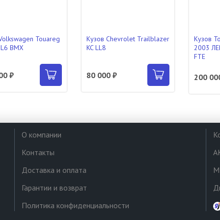
Volkswagen Touareg
Кузов Chevrolet Trailblazer
Кузов To
7L6 BMX
KC LL8
2003 ЛЕ
FTE
00 ₽
80 000 ₽
200 00
О компании
К
Контакты
А
Доставка и оплата
М
Гарантии и возврат
Д
Политика конфиденциальности