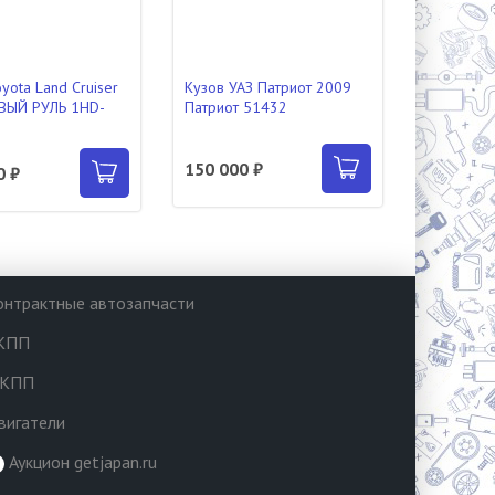
yota Land Cruiser
Кузов УАЗ Патриот 2009
ВЫЙ РУЛЬ 1HD-
Патриот 51432
150 000 ₽
0 ₽
онтрактные автозапчасти
КПП
КПП
вигатели
Аукцион getjapan.ru