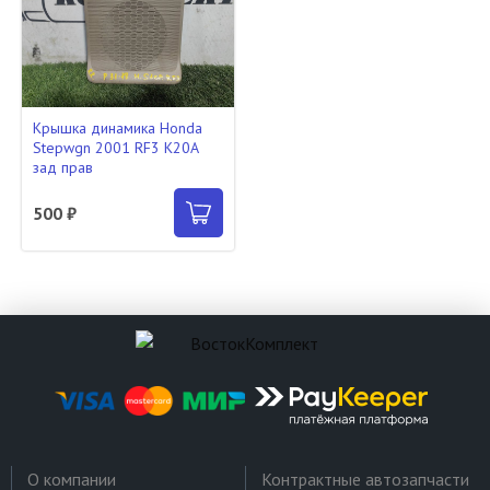
Крышка динамика Honda
Stepwgn 2001 RF3 K20A
зад прав
500 ₽
О компании
Контрактные автозапчасти