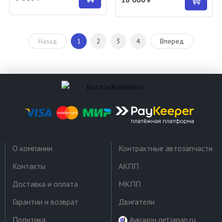
Назад
1
2
3
4
Вперед
О компании
Контрактные автозапчасти
Контакты
АКПП
Доставка и оплата
МКПП
Гарантии и возврат
Двигатели
Политика
Аукцион getjapan.ru