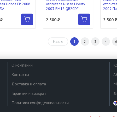
еля Honda Fit 2008
отопителя Nissan Liberty
отопите
13A
2003 RM12 QR20DE
2009 Па
 ₽
2 500 ₽
2 500 
Назад
1
2
3
4
О компании
К
Контакты
А
Доставка и оплата
М
Гарантии и возврат
Д
Политика конфиденциальности