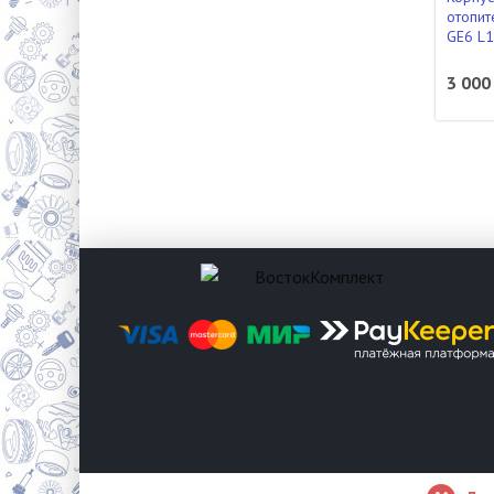
отопит
GE6 L
3 000