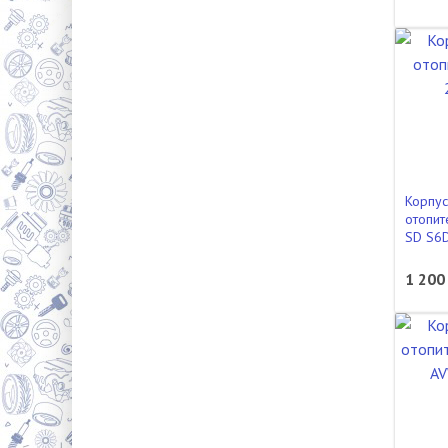
Корпус
отопит
SD S6
1 200