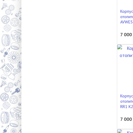
Корпус
отопит
AVWE5
7 000
Корпус
отопит
RR1 K
7 000