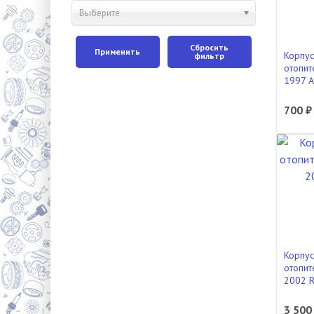
Выберите
Сбросить
Применить
Корпус
фильтр
отопит
1997 A
700 ₽
Корпус
отопит
2002 
3 500