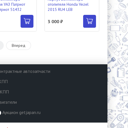
ля УАЗ Патриот
отопителя Honda Vezel
триот 51432
2015 RU4 LEB
₽
3 000 ₽
6
Вперед
онтрактные автозапчасти
КПП
КПП
вигатели
Аукцион getjapan.ru