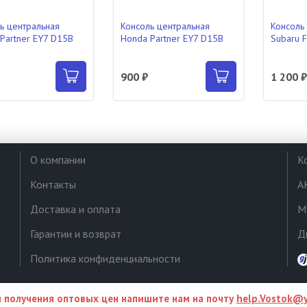
ь центральная
Консоль центральная
Консоль
Partner EY7 D15B
Honda Partner EY7 D15B
Subaru F
900 ₽
1 200 
О компании
К
Контакты
А
Доставка и оплата
М
Гарантии и возврат
Д
Политика конфиденциальности
 получения оптовых цен напишите нам на почту
help.Vostok@y