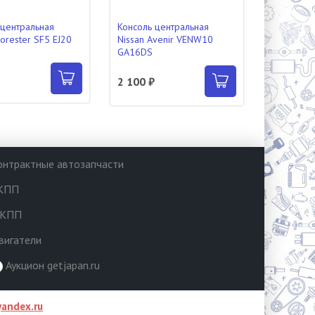
 центральная
Консоль центральная
orester SF5 EJ20
Nissan Avenir VENW10
GA16DS
₽
2 100 ₽
онтрактные автозапчасти
КПП
КПП
вигатели
Аукцион getjapan.ru
andex.ru