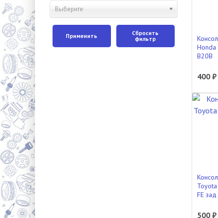
Выберите
Сбросить
Применить
Консол
фильтр
Honda
B20B
400 ₽
Консол
Toyota
FE зад
500 ₽