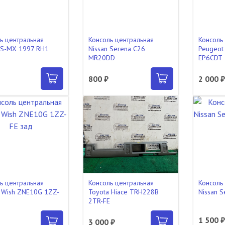
ь центральная
Консоль центральная
Консоль
 S-MX 1997 RH1
Nissan Serena C26
Peugeot
MR20DD
EP6CDT
800 ₽
2 000 
ь центральная
Консоль центральная
Консоль
 Wish ZNE10G 1ZZ-
Toyota Hiace TRH228B
Nissan 
2TR-FE
1 500 
3 000 ₽