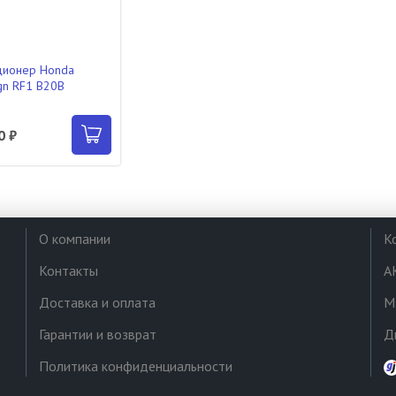
ционер Honda
n RF1 B20B
0 ₽
О компании
К
Контакты
А
Доставка и оплата
М
Гарантии и возврат
Д
Политика конфиденциальности