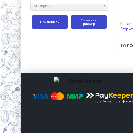
Выберите
Сбросить
Применить
Конди
фильтр
Stepwg
10 00