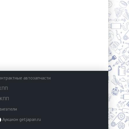
онтрактные автозапчасти
КПП
КПП
вигатели
Аукцион getjapan.ru