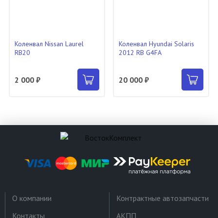
Коленвал Nissan Laurel
Коленвал Hyundai Solaris
RB20
2012 RB G4FA
2 000 ₽
20 000 ₽
О компании
Контрактные автозапчасти
Контакты
АКПП