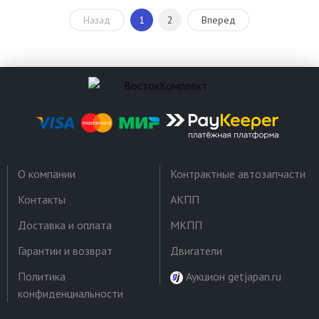
Назад
1
2
Вперед
О компании
Контрактные автозапчасти
Контакты
АКПП
Доставка и оплата
МКПП
Гарантии и возврат
Двигатели
Политика
Аукцион getjapan.ru
конфиденциальности