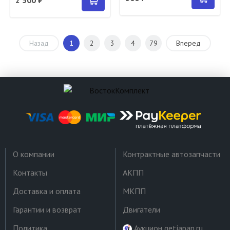
Назад
1
2
3
4
79
Вперед
О компании
Контрактные автозапчасти
Контакты
АКПП
Доставка и оплата
МКПП
Гарантии и возврат
Двигатели
Политика
Аукцион getjapan.ru