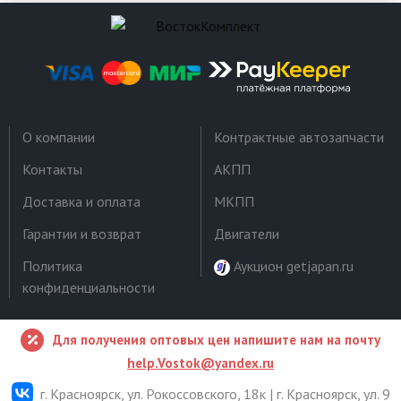
О компании
Контрактные автозапчасти
Контакты
АКПП
Доставка и оплата
МКПП
Гарантии и возврат
Двигатели
Политика
Аукцион getjapan.ru
конфиденциальности
Для получения оптовых цен напишите нам на почту
help.Vostok@yandex.ru
г. Красноярск, ул. Рокоссовского, 18к | г. Красноярск, ул. 9