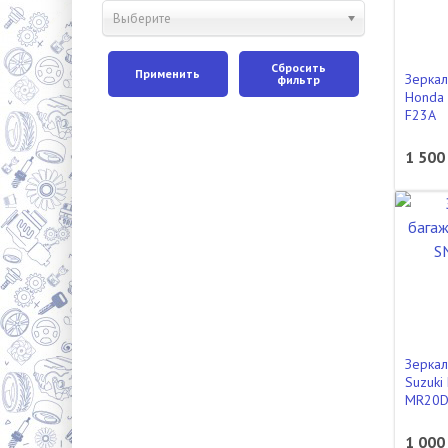
Выберите
Сбросить
Применить
Зеркал
фильтр
Honda 
F23A
1 500
Зеркал
Suzuki
MR20D
1 000