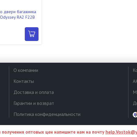
о двери багажника
Odyssey RA2 F22B
О компании
К
Контакты
А
Доставка и оплата
М
Гарантии и возврат
Д
Политика конфиденциальности
 получения оптовых цен напишите нам на почту
help.Vostok@y