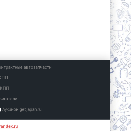
онтрактные автозапчасти
КПП
КПП
вигатели
Аукцион getjapan.ru
andex.ru