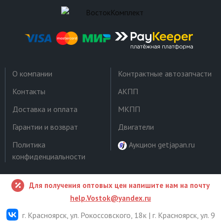
О компании
Контрактные автозапчасти
Контакты
АКПП
Доставка и оплата
МКПП
Гарантии и возврат
Двигатели
Политика
Аукцион getjapan.ru
конфиденциальности
Для получения оптовых цен напишите нам на почту
help.Vostok@yandex.ru
г. Красноярск, ул. Рокоссовского, 18к | г. Красноярск, ул. 9