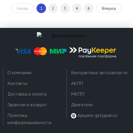
Назад
1
2
3
4
6
Вперед
О компании
Контрактные автозапчасти
Контакты
АКПП
Доставка и оплата
МКПП
Гарантии и возврат
Двигатели
Политика
Аукцион getjapan.ru
конфиденциальности