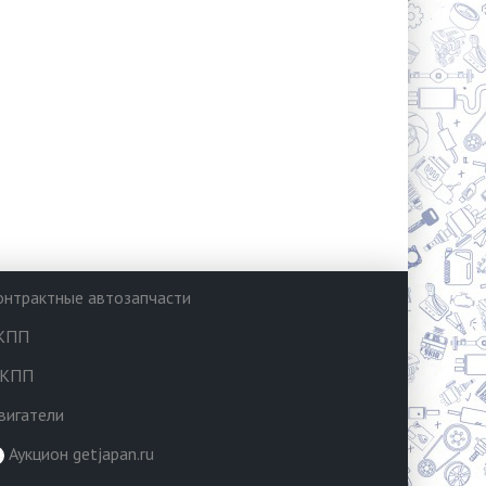
онтрактные автозапчасти
КПП
КПП
вигатели
Аукцион getjapan.ru