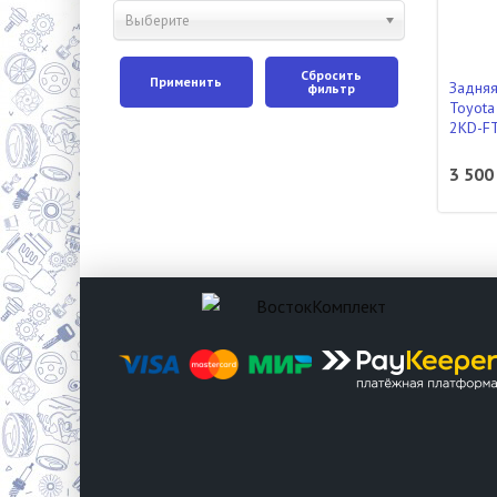
Выберите
Сбросить
Применить
Задняя
фильтр
Toyota
2KD-F
3 500