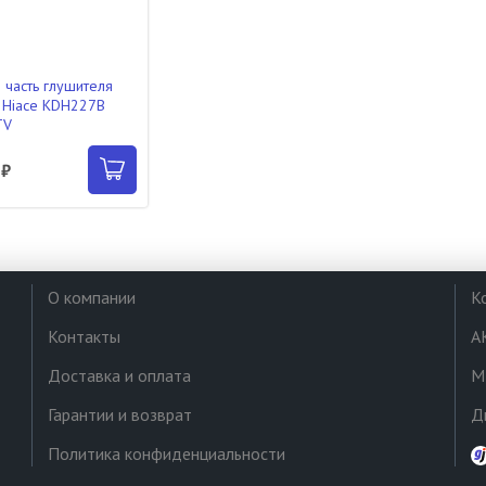
 часть глушителя
 Hiace KDH227B
TV
 ₽
О компании
К
Контакты
А
Доставка и оплата
М
Гарантии и возврат
Д
Политика конфиденциальности