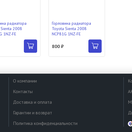
ина радиатора
Горловина радиатора
 Sienta 2008
Toyota Sienta 2008
G 1NZ-FE
NCP81G 1NZ-FE
800 ₽
О компании
К
Контакты
А
Доставка и оплата
М
Гарантии и возврат
Д
Политика конфиденциальности