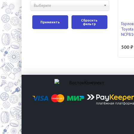
Выберите
Сбросить
Применить
Горлов
фильтр
Toyota
NCP81
500 ₽