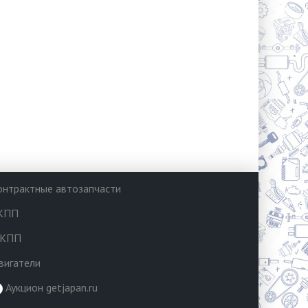
онтрактные автозапчасти
КПП
КПП
вигатели
Аукцион getjapan.ru