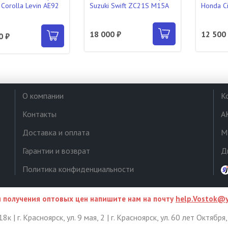
 Corolla Levin AE92
Suzuki Swift ZC21S M15A
Honda Ci
18 000 ₽
12 500
0 ₽
О компании
К
Контакты
А
Доставка и оплата
М
Гарантии и возврат
Д
Политика конфиденциальности
 получения оптовых цен напишите нам на почту
help.Vostok@y
8к | г. Красноярск, ул. 9 мая, 2 | г. Красноярск, ул. 60 лет Октября