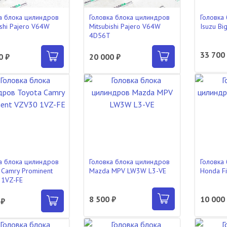
а блока цилиндров
Головка блока цилиндров
Головка
ishi Pajero V64W
Mitsubishi Pajero V64W
Isuzu Bi
4D56T
33 700
0 ₽
20 000 ₽
а блока цилиндров
Головка блока цилиндров
Головка
 Camry Prominent
Mazda MPV LW3W L3-VE
Honda F
 1VZ-FE
8 500 ₽
10 000
 ₽