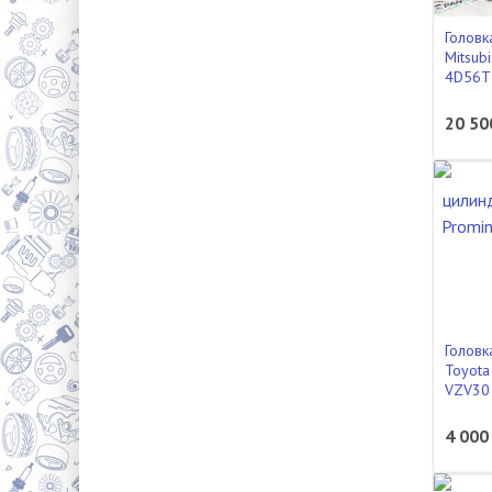
Головк
Mitsub
4D56T
20 50
Головк
Toyota
VZV30
4 000