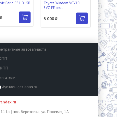
vic Ferio ES1 D15B
Toyota Windom VCV10
3VZ-FE прав
 ₽
3 000 ₽
онтрактные автозапчасти
КПП
КПП
вигатели
Аукцион getjapan.ru
andex.ru
, 111а | пос. Березовка, ул. Полевая, 1А