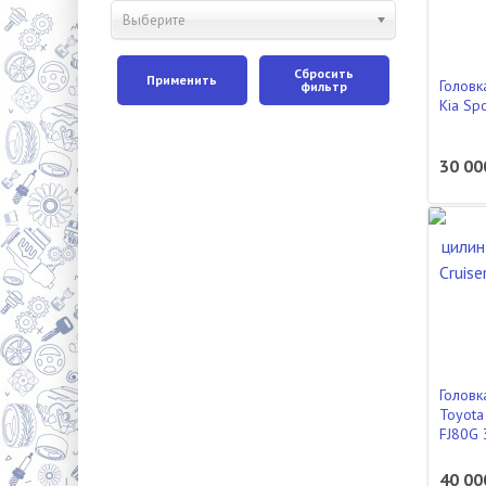
Выберите
Сбросить
Применить
Головк
фильтр
Kia Sp
30 00
Головк
Toyota
FJ80G 
40 00