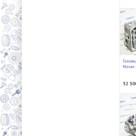
Головк
Nissan
52 50