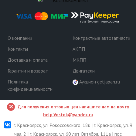
О компании
Контрактные автозапчасти
Контакты
АКПП
Доставка и оплата
МКПП
Гарантии и возврат
Двигатели
Политика
Аукцион getjapan.ru
конфиденциальности
Для получения оптовых цен напишите нам на почту
help.Vostok@yandex.ru
г. Красноярск, ул. Рокоссовского, 18к | г. Красноярск, ул. 9
мая, 2 | г. Красноярск, ул. 60 лет Октября, 111а | пос.