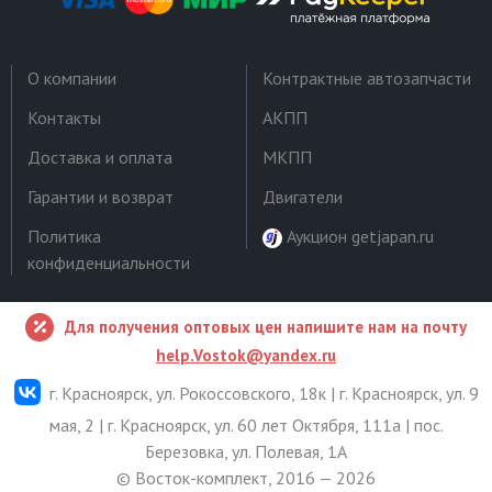
О компании
Контрактные автозапчасти
Контакты
АКПП
Доставка и оплата
МКПП
Гарантии и возврат
Двигатели
Политика
Аукцион getjapan.ru
конфиденциальности
Для получения оптовых цен напишите нам на почту
help.Vostok@yandex.ru
г. Красноярск, ул. Рокоссовского, 18к | г. Красноярск, ул. 9
мая, 2 | г. Красноярск, ул. 60 лет Октября, 111а | пос.
Березовка, ул. Полевая, 1А
© Восток-комплект, 2016 — 2026