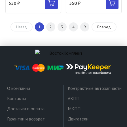
550 ₽
550 ₽
Назад
1
2
3
4
9
Вперед
О компании
Контрактные автозапчасти
Контакты
АКПП
Доставка и оплата
МКПП
Гарантии и возврат
Двигатели