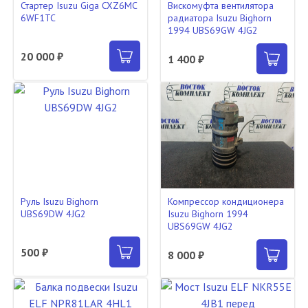
Стартер Isuzu Giga CXZ6MC
Вискомуфта вентилятора
6WF1TC
радиатора Isuzu Bighorn
1994 UBS69GW 4JG2
20 000 ₽
1 400 ₽
Руль Isuzu Bighorn
Компрессор кондиционера
UBS69DW 4JG2
Isuzu Bighorn 1994
UBS69GW 4JG2
500 ₽
8 000 ₽