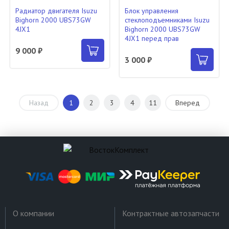
Радиатор двигателя Isuzu
Блок управления
Bighorn 2000 UBS73GW
стеклоподъемниками Isuzu
4JX1
Bighorn 2000 UBS73GW
4JX1 перед прав
9 000 ₽
3 000 ₽
Назад
1
2
3
4
11
Вперед
О компании
Контрактные автозапчасти