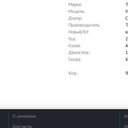
Марка:
T
Модель:
V
Донор:
C
Производитель:
T
Новый/БУ:
к
Год:
2
Кузов:
Двигатель:
1
Склад:
Б
Код:
9
О компании
К
Контакты
А