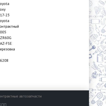
oyota
oxy
17-23
oyota
онтрактный
005
AZR60G
AZ-FSE
ерезовка
6208
онтрактные автозапчасти
КПП