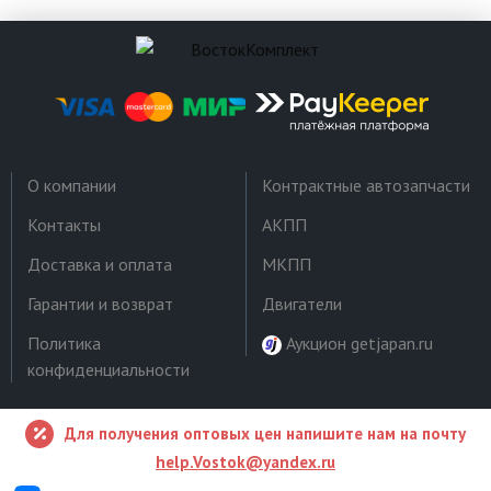
О компании
Контрактные автозапчасти
Контакты
АКПП
Доставка и оплата
МКПП
Гарантии и возврат
Двигатели
Политика
Аукцион getjapan.ru
конфиденциальности
Для получения оптовых цен напишите нам на почту
help.Vostok@yandex.ru