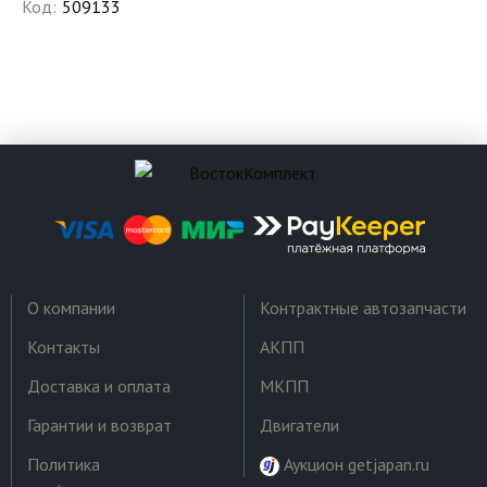
Код:
509133
О компании
Контрактные автозапчасти
Контакты
АКПП
Доставка и оплата
МКПП
Гарантии и возврат
Двигатели
Политика
Аукцион getjapan.ru