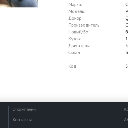
Марка:
C
Модель:
P
Донор:
Q
Производитель:
C
Новый/БУ:
б
Кузов:
Двигатель:
Склад:
Б
Код:
5
О компании
К
Контакты
А