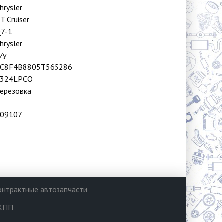
hrysler
T Cruiser
7-1
hrysler
/у
1C8F4B8805T565286
5324LPCO
ерезовка
09107
онтрактные автозапчасти
КПП