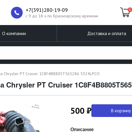
+7(391)280-19-09
0
c 9 до 18 ч по Красноярскому времени
О компании
Доставка и оплата
ра Chrysler PT Cruiser 1C8F4B8805T565286 5324LPCO
 Chrysler PT Cruiser 1C8F4B8805T56
500 ₽
В корзину
Описание