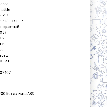
onda
huttle
6-17
1216-TD4-J03
онтрактный
015
GP7
LEB
ев
еред
0 Лет
07407
J00 Без датчика ABS