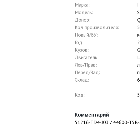
Марка:
H
Модель:
S
Донор:
Q
Код производителя:
5
Новый/БУ:
к
Год:
2
Кузов:
Двигатель:
Лев/Прав:
л
Перед/Зад:
п
Склад:
6
Код:
5
Комментарий
51216-TD4-J03 / 44600-T5B-