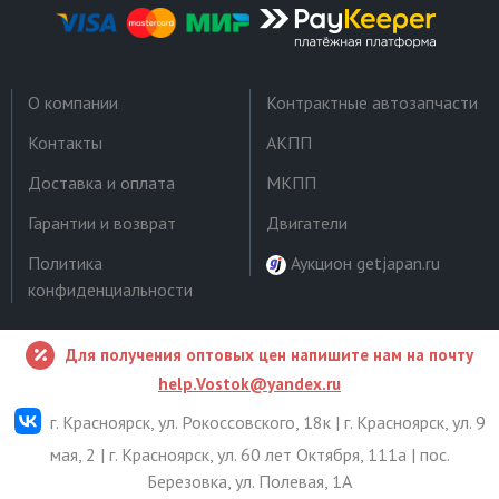
О компании
Контрактные автозапчасти
Контакты
АКПП
Доставка и оплата
МКПП
Гарантии и возврат
Двигатели
Политика
Аукцион getjapan.ru
конфиденциальности
Для получения оптовых цен напишите нам на почту
help.Vostok@yandex.ru
г. Красноярск, ул. Рокоссовского, 18к | г. Красноярск, ул. 9
мая, 2 | г. Красноярск, ул. 60 лет Октября, 111а | пос.
Березовка, ул. Полевая, 1А